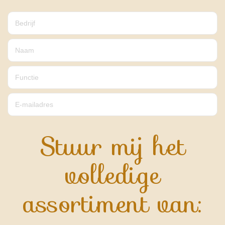
Stuur mij het
volledige
assortiment van: