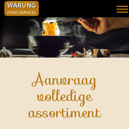
Aanvraag
volledige
assortiment